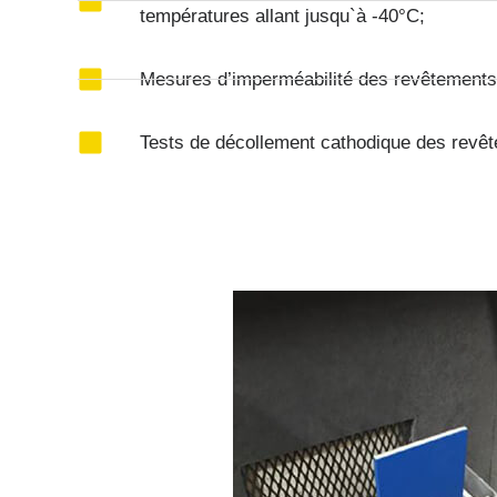
températures allant jusqu`à -40°C;
Mesures d’imperméabilité des revêtements
Tests de décollement cathodique des revê