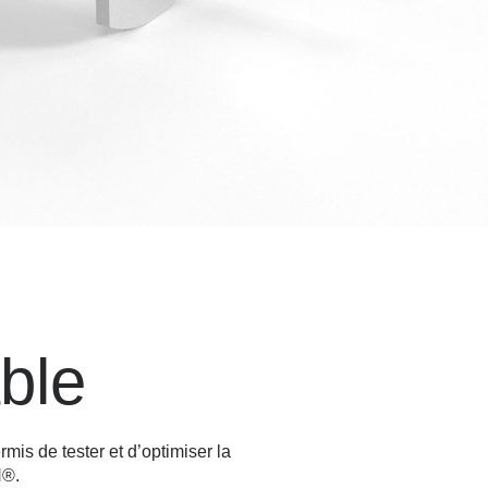
able
is de tester et d’optimiser la
H®.