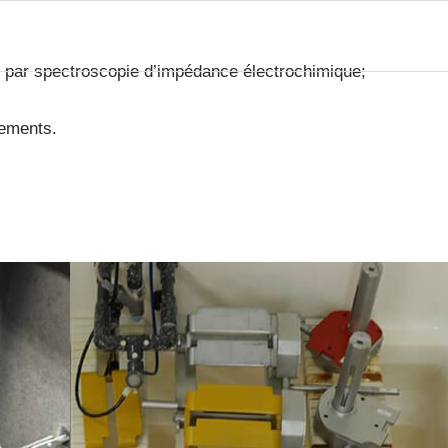
 par spectroscopie d’impédance électrochimique;
tements.