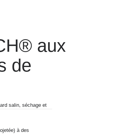
CH® aux
s de
lard salin, séchage et
ojetée) à des